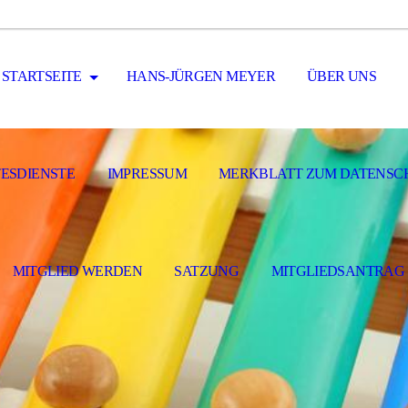
STARTSEITE
HANS-JÜRGEN MEYER
ÜBER UNS
ESDIENSTE
IMPRESSUM
MERKBLATT ZUM DATENSC
MITGLIED WERDEN
SATZUNG
MITGLIEDSANTRAG