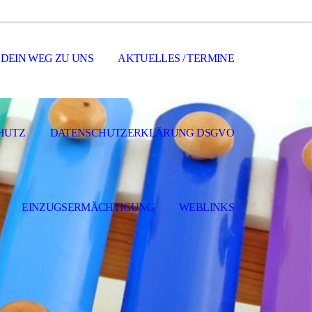
DEIN WEG ZU UNS
AKTUELLES / TERMINE
HUTZ
DATENSCHUTZERKLÄRUNG DSGVO
EINZUGSERMÄCHTIGUNG
WEBLINKS