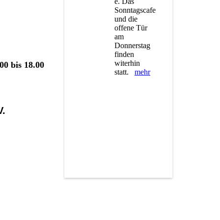
e. Das
Sonntagscafe
und die
offene Tür
am
Donnerstag
finden
witerhin
00 bis 18.00
statt.
mehr
V.