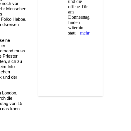
und die
e noch vor
offene Tür
mehr Menschen
am
es
Donnerstag
t Folko Habbe,
finden
andsreisen
witerhin
statt.
mehr
 seine
ner
 niemand muss
e Priester
ten, sich zu
eim Info-
ischen
k und der
n London,
rch die
rstag von 15
h das kann