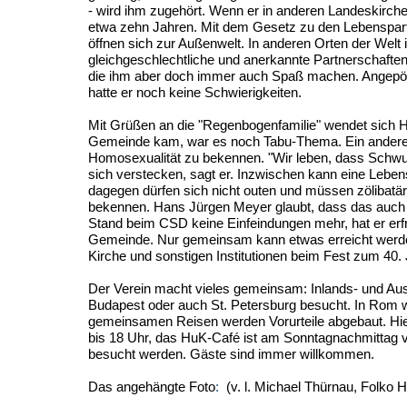
- wird ihm zugehört. Wenn er in anderen Landeskirchen
etwa zehn Jahren. Mit dem Gesetz zu den Lebenspart
öffnen sich zur Außenwelt. In anderen Orten der Welt
gleichgeschlechtliche und anerkannte Partnerschafte
die ihm aber doch immer auch Spaß machen. Angepöbel
hatte er noch keine Schwierigkeiten.
Mit Grüßen an die "Regenbogenfamilie" wendet sich Ha
Gemeinde kam, war es noch Tabu-Thema. Ein anderer P
Homosexualität zu bekennen. "Wir leben, dass Schw
sich verstecken, sagt er. Inzwischen kann eine Lebens
dagegen dürfen sich nicht outen und müssen zölibatär 
bekennen. Hans Jürgen Meyer glaubt, dass das auch z
Stand beim CSD keine Einfeindungen mehr, hat er erfre
Gemeinde. Nur gemeinsam kann etwas erreicht werden,
Kirche und sonstigen Institutionen beim Fest zum 40.
Der Verein macht vieles gemeinsam: Inlands- und A
Budapest oder auch St. Petersburg besucht. In Rom 
gemeinsamen Reisen werden Vorurteile abgebaut. Hier
bis 18 Uhr, das HuK-Café ist am Sonntagnachmittag v
besucht werden. Gäste sind immer willkommen.
Das angehängte Foto
:
(v.
l. Michael Thürnau, Folko