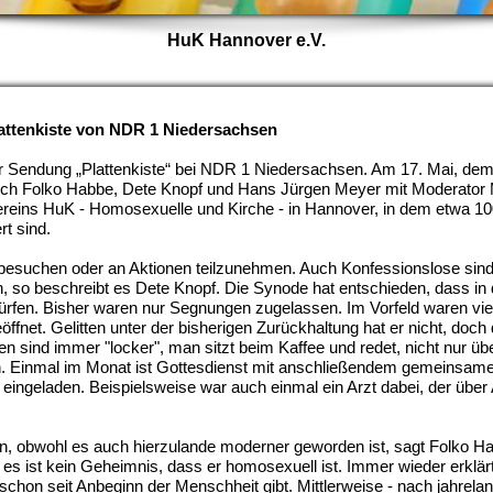
HuK Hannover e.V.
attenkiste von NDR 1 Niedersachsen
er Sendung „Plattenkiste“ bei NDR 1 Niedersachsen. Am 17. Mai, de
sich Folko Habbe, Dete
Knopf und Hans Jürgen Meyer mit Moderator 
ereins HuK - Homosexuelle und Kirche - in Hannover, in dem etwa 1
rt sind.
 besuchen oder an Aktionen teilzunehmen. Auch Konfessionslose sind
n, so beschreibt es Dete Knopf. Die Synode hat entschieden, dass in 
rfen. Bisher waren nur Segnungen zugelassen. Im Vorfeld waren vie
ffnet. Gelitten unter der bisherigen Zurückhaltung hat er nicht, doch
en sind immer "locker", man sitzt beim Kaffee und redet, nicht nur übe
n. Einmal im Monat ist Gottesdienst mit anschließendem gemeinsam
ngeladen. Beispielsweise war auch einmal ein Arzt dabei, der über 
, obwohl es auch hierzulande moderner geworden ist, sagt Folko Ha
es ist kein Geheimnis, dass er homosexuell ist. Immer wieder erklär
chon seit Anbeginn der Menschheit gibt. Mittlerweise - nach jahrelan