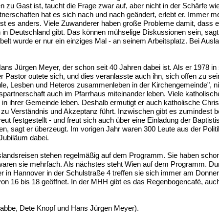
 zu Gast ist, taucht die Frage zwar auf, aber nicht in der Schärfe wi
nerschaften hat es sich nach und nach geändert, erlebt er. Immer 
 ist es anders. Viele Zuwanderer haben große Probleme damit, dass 
n in Deutschland gibt. Das können mühselige Diskussionen sein, sag
t wurde er nur ein einziges Mal - an seinem Arbeitsplatz. Bei Ausl
ns Jürgen Meyer, der schon seit 40 Jahren dabei ist. Als er 1978 in
astor outete sich, und dies veranlasste auch ihn, sich offen zu sei
ule, Lesben und Heteros zusammenleben in der Kirchengemeinde",
partnerschaft auch im Pfarrhaus miteinander leben. Viele katholisch
in ihrer Gemeinde leben. Deshalb ermutigt er auch katholische Chris
u Verständnis und Akzeptanz führt. Inzwischen gibt es zumindest b
ut festgestellt - und freut sich auch über eine Einladung der Baptist
 sagt er überzeugt. Im vorigen Jahr waren 300 Leute aus der Politi
 Jubiläum dabei.
uslandsreisen stehen regelmäßig auf dem Programm. Sie haben scho
waren sie mehrfach. Als nächstes steht Wien auf dem Programm. Du
 in Hannover in der Schulstraße 4 treffen sie sich immer am Donne
on 16 bis 18 geöffnet. In der MHH gibt es das Regenbogencafé, auc
 Habbe, Dete Knopf und Hans Jürgen Meyer).