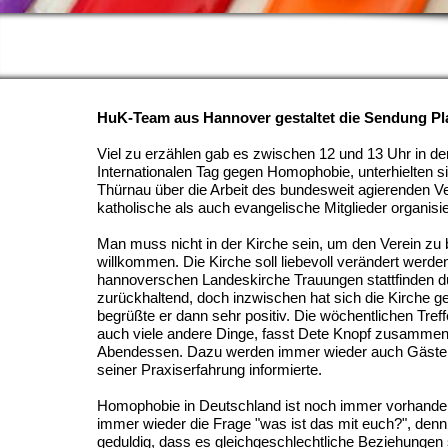
HuK-Team aus Hannover gestaltet die Sendung Pl
Viel zu erzählen gab es zwischen 12 und 13 Uhr in d
Internationalen Tag gegen Homophobie, unterhielten 
Thürnau über die Arbeit des bundesweit agierenden V
katholische als auch evangelische Mitglieder organisie
Man muss nicht in der Kirche sein, um den Verein zu
willkommen. Die Kirche soll liebevoll verändert werde
hannoverschen Landeskirche Trauungen stattfinden dü
zurückhaltend, doch inzwischen hat sich die Kirche geö
begrüßte er dann sehr positiv. Die wöchentlichen Treff
auch viele andere Dinge, fasst Dete Knopf zusamme
Abendessen. Dazu werden immer wieder auch Gäste ei
seiner Praxiserfahrung informierte.
Homophobie in Deutschland ist noch immer vorhanden
immer wieder die Frage "was ist das mit euch?", denn 
geduldig, dass es gleichgeschlechtliche Beziehungen s