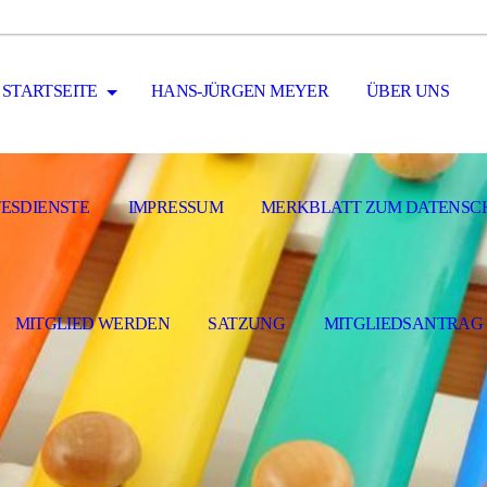
STARTSEITE
HANS-JÜRGEN MEYER
ÜBER UNS
ESDIENSTE
IMPRESSUM
MERKBLATT ZUM DATENSC
MITGLIED WERDEN
SATZUNG
MITGLIEDSANTRAG