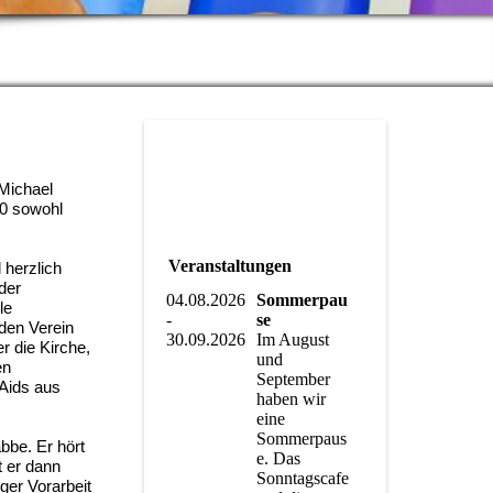
m
Michael
00 sowohl
Veranstaltungen
 herzlich
der
04.08.2026
Sommerpau
le
-
se
 den Verein
30.09.2026
Im August
r die Kirche,
und
en
September
Aids aus
haben wir
eine
Sommerpaus
bbe. Er hört
e. Das
t er dann
Sonntagscafe
ger Vorarbeit