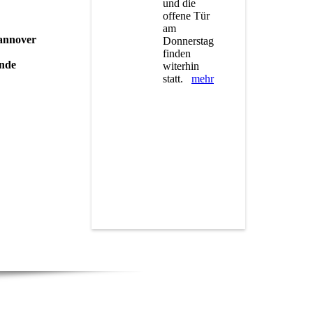
und die
offene Tür
am
Hannover
Donnerstag
finden
ende
witerhin
statt.
mehr