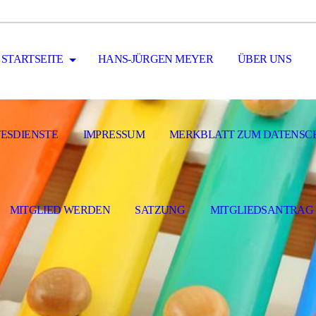
STARTSEITE
HANS-JÜRGEN MEYER
ÜBER UNS
ESDIENSTE
IMPRESSUM
MERKBLATT ZUM DATENSC
MITGLIED WERDEN
SATZUNG
MITGLIEDSANTRAG