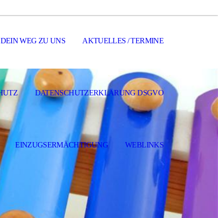
DEIN WEG ZU UNS
AKTUELLES / TERMINE
HUTZ
DATENSCHUTZERKLÄRUNG DSGVO
EINZUGSERMÄCHTIGUNG
WEBLINKS