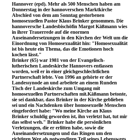
Hannover (epd). Mehr als 500 Menschen haben am
Donnerstag in der hannoverschen Marktkirche
Abschied von dem am Sonntag gestorbenen
homosexuellen Pastor Klaus Brinker genommen. Die
hannoversche Landesbischöfin Margot Käßmann wies
in ihrer Trauerrede auf die enormen
Auseinandersetzungen in den Kirchen der Welt um die
Einordnung von Homosexualität hin: "Homosexualität
ist bis heute ein Thema, das die Emotionen hoch
kochen lässt."
Brinker (65) war 1981 von der Evangelisch-
lutherischen Landeskirche Hannovers entlassen
worden, weil er in einer gleichgeschlechtlichen
Partnerschaft lebte. Von 1996 an gehörte er der
Landessynode an und arbeitete an einem Runden
Tisch der Landeskirche zum Umgang mit
homosexuellen Partnerschaften mit.Käßmann betonte,
sie sei dankbar, dass Brinker in der Kirche geblieben
sei und ein Nachdenken über homosexuelle Menschen
eingefordert habe: "Wo meine Kirche an Klaus
Brinker schuldig geworden ist, ihn verletzt hat, tut mir
das selbst weh." Brinker habe die persönlichen
Verletzungen, die er erlitten habe, sowie die
Auseinandersetzungen und das Ringen um den
richtigen Weg als notwendigen Teil seines Lebenswegs